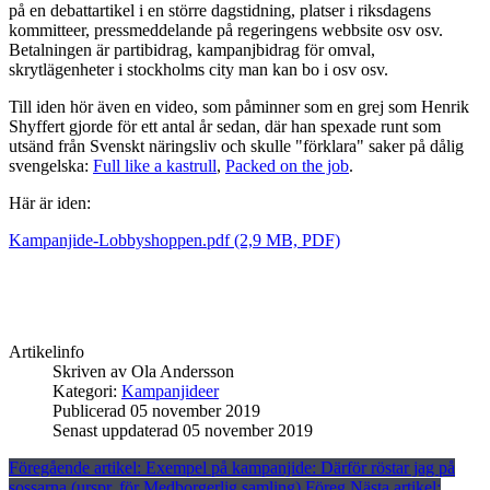
på en debattartikel i en större dagstidning, platser i riksdagens
kommitteer, pressmeddelande på regeringens webbsite osv osv.
Betalningen är partibidrag, kampanjbidrag för omval,
skrytlägenheter i stockholms city man kan bo i osv osv.
Till iden hör även en video, som påminner som en grej som Henrik
Shyffert gjorde för ett antal år sedan, där han spexade runt som
utsänd från Svenskt näringsliv och skulle "förklara" saker på dålig
svengelska:
Full like a kastrull
,
Packed on the job
.
Här är iden:
Kampanjide-Lobbyshoppen.pdf (2,9 MB, PDF)
Artikelinfo
Skriven av
Ola Andersson
Kategori:
Kampanjideer
Publicerad 05 november 2019
Senast uppdaterad 05 november 2019
Föregående artikel: Exempel på kampanjide: Därför röstar jag på
sossarna (urspr. för Medborgerlig samling)
Föreg
Nästa artikel: