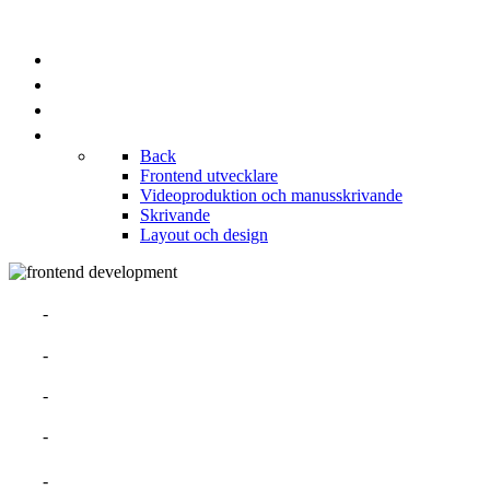
PROJEKT
KUNDLISTA
BRANSCHER
PORTFOLIOS
Back
Frontend utvecklare
Videoproduktion och manusskrivande
Skrivande
Layout och design
OM MIG
MERITFÖRTECKNING
TALANGER
ERFARENHETER
PROJEKT SOM EGEN FÖRETAGARE