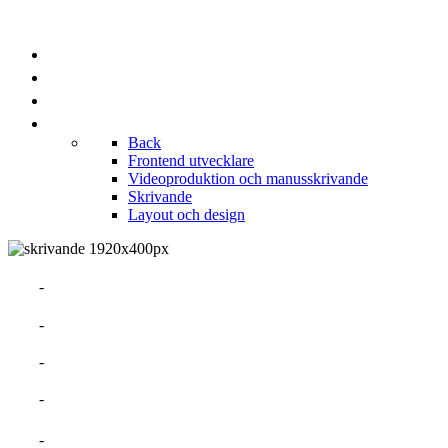
PROJEKT
KUNDLISTA
BRANSCHER
PORTFOLIOS
Back
Frontend utvecklare
Videoproduktion och manusskrivande
Skrivande
Layout och design
OM MIG
MERITFÖRTECKNING
TALANGER
ERFARENHETER
PROJEKT SOM EGEN FÖRETAGARE