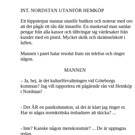
INT. NORDSTAN UTANFÖR HEMKÖP
Ett hippsterpar stannar utanför butiken och noterar med oro
att det pågår ett rån där innanför. En maskerad man samlar
pengar från alla kassor och tilltvingar sig värdesaker från
kunder med en pistol. Mycket skrik och skrämselskott i
luften.
Mannen i paret halar resolut fram sin telefon och ringer
någon.
MANNEN
– Ja, hej, är det kulturförvaltningen vid Göteborgs
kommun? Jag vill rapportera ett pågående rån vid Hemköp
i Nordstan!
- Det ÄR en paniksitutation, så det är klart jag ringer er.
Har ni några normkritiska trubadurer att skicka? ...
- Inte? Kanske någon menskonstnär? ... De är upptagna
redan.