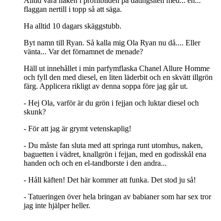
Alltid vara naken i profilbilden på datingsiten med... eh...
flaggan nertill i topp så att säga.
Ha alltid 10 dagars skäggstubb.
Byt namn till Ryan. Så kalla mig Ola Ryan nu då.... Eller
vänta... Var det förnamnet de menade?
Häll ut innehållet i min parfymflaska Chanel Allure Homme
och fyll den med diesel, en liten läderbit och en skvätt illgrön
färg. Applicera rikligt av denna soppa före jag går ut.
- Hej Ola, varför är du grön i fejjan och luktar diesel och
skunk?
- För att jag är grymt vetenskaplig!
- Du måste fan sluta med att springa runt utomhus, naken,
baguetten i vädret, knallgrön i fejjan, med en godisskål ena
handen och och en el-tandborste i den andra...
- Håll käften! Det här kommer att funka. Det stod ju så!
- Tatueringen över hela bringan av babianer som har sex tror
jag inte hjälper heller.