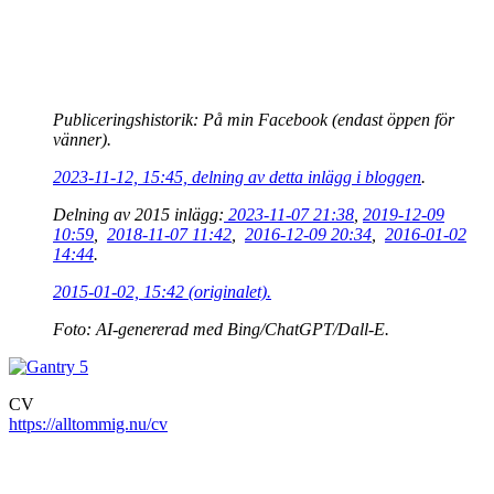
Publiceringshistorik: På min Facebook (endast öppen för
vänner).
2023-11-12, 15:45, delning av detta inlägg i bloggen
.
Delning av 2015 inlägg:
2023-11-07 21:38
,
2019-12-09
10:59
,
2018-11-07 11:42
,
2016-12-09 20:34
,
2016-01-02
14:44
.
2015-01-02, 15:42 (originalet).
Foto: AI-genererad med Bing/ChatGPT/Dall-E.
CV
https://alltommig.nu/cv