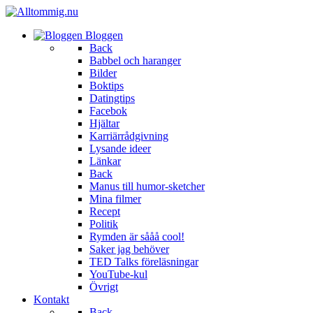
Bloggen
Back
Babbel och haranger
Bilder
Boktips
Datingtips
Facebok
Hjältar
Karriärrådgivning
Lysande ideer
Länkar
Back
Manus till humor-sketcher
Mina filmer
Recept
Politik
Rymden är sååå cool!
Saker jag behöver
TED Talks föreläsningar
YouTube-kul
Övrigt
Kontakt
Back