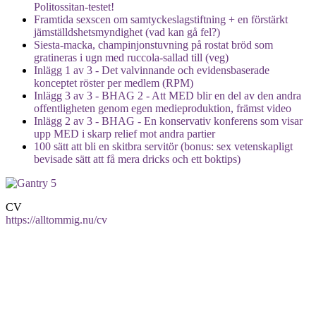
Politossitan-testet!
Framtida sexscen om samtyckeslagstiftning + en förstärkt
jämställdshetsmyndighet (vad kan gå fel?)
Siesta-macka, champinjonstuvning på rostat bröd som
gratineras i ugn med ruccola-sallad till (veg)
Inlägg 1 av 3 - Det valvinnande och evidensbaserade
konceptet röster per medlem (RPM)
Inlägg 3 av 3 - BHAG 2 - Att MED blir en del av den andra
offentligheten genom egen medieproduktion, främst video
Inlägg 2 av 3 - BHAG - En konservativ konferens som visar
upp MED i skarp relief mot andra partier
100 sätt att bli en skitbra servitör (bonus: sex vetenskapligt
bevisade sätt att få mera dricks och ett boktips)
CV
https://alltommig.nu/cv