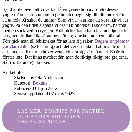
Synd är det även att vi verkar få en generation av företrädesvis
yngre människor som inte regelbundet beger sig till biblioteket för
att ta reda på saker de undrar. Som vi var tvungna att göra när vi var
yngre. På den tiden släpade vi oss til biblioteket i snöstorm, barfota
med en säck ved på ryggen. Biblioteket hade bara levande ljus och
pergamentrullar. Ok, så gammal är jag kanske inte men i alla fall.
Förr gick man till biblioteket för att lära sig saker.
Dagens ungdomar
googlar istället
(se teckning) och det verkar leda till att man tror att
allt, precis allt man behöver veta och lära sig står på nätet. Så är det
förstås inte. Det finns mycket där, men de riktigt riktigt bra grejerna,
står (fortfarande) i böcker.
Artikelinfo
Skriven av
Ola Andersson
Kategori:
Boktips
Publicerad 01 juli 2012
Senast uppdaterad 07 mars 2023
LÄS MER: BOKTIPS FÖR PARTIER
OCH ANDRA POLITISKA
ORGANISATIONER