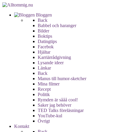
Bloggen
Back
Babbel och haranger
Bilder
Boktips
Datingtips
Facebok
Hjältar
Karriärrådgivning
Lysande ideer
Länkar
Back
Manus till humor-sketcher
Mina filmer
Recept
Politik
Rymden är sååå cool!
Saker jag behöver
TED Talks föreläsningar
YouTube-kul
Övrigt
Kontakt
Back