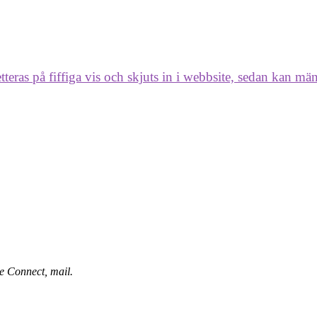
etteras på fiffiga vis och skjuts in i webbsite, sedan kan 
 Connect, mail.