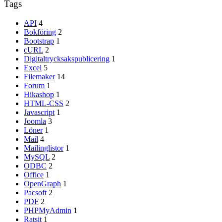
Tags
API
4
Bokföring
2
Bootstrap
1
cURL
2
Digitaltrycksakspublicering
1
Excel
5
Filemaker
14
Forum
1
Hikashop
1
HTML-CSS
2
Javascript
1
Joomla
3
Löner
1
Mail
4
Mailinglistor
1
MySQL
2
ODBC
2
Office
1
OpenGraph
1
Pacsoft
2
PDF
2
PHPMyAdmin
1
Ratsit
1