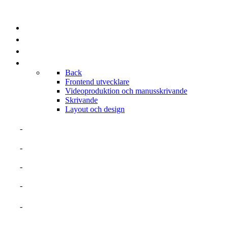
PROJEKT
KUNDLISTA
BRANSCHER
PORTFOLIOS
Back
Frontend utvecklare
Videoproduktion och manusskrivande
Skrivande
Layout och design
OM MIG
MERITFÖRTECKNING
TALANGER
ERFARENHETER
PROJEKT SOM EGEN FÖRETAGARE
BRANSCHER