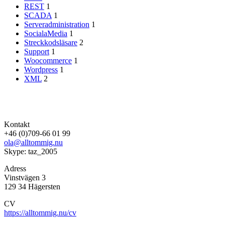
REST
1
SCADA
1
Serveradministration
1
SocialaMedia
1
Streckkodsläsare
2
Support
1
Woocommerce
1
Wordpress
1
XML
2
Kontakt
+46 (0)709-66 01 99
ola@alltommig.nu
Skype: taz_2005
Adress
Vinstvägen 3
129 34 Hägersten
CV
https://alltommig.nu/cv